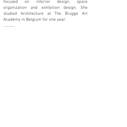
focused on interior design, space
organization and exhibition design. She
studied Architecture at The Brugge Art
Academy in Belgium for one year.
.............
Sinds 2018 stopte ze met het maken van
interieurapplicaties en bleef ze freelance
ontwerpen en projecten maken. Gedurende
deze periode bleef ze zich verdiepen door
deel te nemen aan verschillende trainingen
en workshops op het gebied van planten,
ecologisch ontwerp, ayurveda en
aromatherapie, waarin ze geïnteresseerd
was, met het besef van haar passie en het
besef dat het beste want haar staat dichter
bij de natuur.
Continue>>
© 2018 by Esra Izgi.