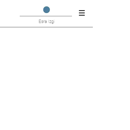
Esra Izgi
!!! NEW PROJECT !!! Youtube Studio in Emaar Square
Mall
schrijft u bericht >