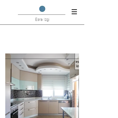
Esra Izgi
Topcu Huis Keuken Renovatie