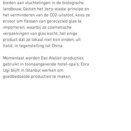
bieden aan vluchtelingen in de biologische
landbouw. Gezien het zero-waste-principe en
het verminderen van de CO2-uitstoot, koos ze
ervoor om flessen van gerecycled glas te
importeren, waarbij ze cosmetische
verpakkingen van glas kocht, het enige
product dat ze lokaal niet kon vinden, uit
Italië, in tegenstelling tot China.
Momenteel worden Eso Atelier-producties
gebruikt in toonaangevende hotel-spa's; Esra
Izgi blijft in Istanbul werken om
goedbedoelde producties te maken.
Talen :
Turks_moedertaal, Engels_gevorderd,
Nederlands_bovengemiddeld
Interessegebieden :
geneeskrachtige en aromatische planten en
aromatherapie, schilderen met acryl, kunst