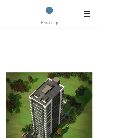
Esra Izgi
Seranova Yapı Kozyatağı
Stedelijke Transformatie (Ella
Interieurs)